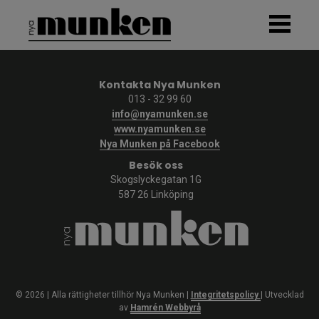
Hem
Kontakta Nya Munken
013 - 32 99 60
Vår vision
info@nyamunken.se
www.nyamunken.se
Nya Munken på Facebook
Om Nya Munken
Besök oss
Skogslyckegatan 1G
Frågor & svar
587 26 Linköping
Nya Munken i siffror
Podden
Ansökan / kontakt
©
2026 | Alla rättigheter tillhör Nya Munken |
Integritetspolicy
| Utvecklad
av
Hamrén Webbyrå